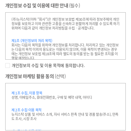
고 회원 가입을 한 자로서, 회사와 서비스 이용 계약을 체결하고 서비스
개인정보 수집 및 이용에 대한 안내
(필수)
이용 아이디와 비밀번호를 부여 받아 서비스를 이용하는 고객을 말합니
다.
3. “회원ID”라 함은 회원의 식별과 서비스 이용을 위하여 회원이 선정하고
(주)뉴지스탁(이하 "회사")은 개인정보 보호법 제30조에 따라 정보주체의 개인
회사가 사용을 승인하여 부여한 문자 또는 숫자의 조합을 말합니다.
정보를 보호하고 이와 관련한 고충을 신속하고 원활하게 처리할 수 있도록 하기
4. “비밀번호”라 함은 회원이 부여 받은 회원ID와 일치된 회원임을 확인하
위하여 다음과 같이 개인정보 처리방침을 수립ㆍ공개합니다.
고, 회원의 개인정보를 보호하기 위하여 회원이 정한 문자와 숫자의 조합
을 말합니다.
5. “이용고객”이라 함은 회사가 제공하는 서비스를 이용하는 자(회원, 비회
제1조 (개인정보의 처리 목적)
원 포함)를 의미합니다.
회사는 다음의 목적을 위하여 개인정보를 처리합니다. 처리하고 있는 개인정보
6. “이용계약”이라 함은 회사가 제공하는 서비스를 이용하기 위하여 회사
는 다음의 목적 이외의 용도로는 이용되지 않으며, 이용 목적이 변경되는 경우
홈페이지에서 회원가입을 통해 회사와 이용고객 간에 체결하는 계약을
에는 개인정보 보호법 제18조에 따라 별도의 동의를 받는 등 필요한 조치를 이
말합니다.
행할 예정입니다.
7. “이용해지”라 함은 회사 또는 회원이 이용계약을 해지하는 것을 말합니
개인정보의 수집 및 이용 목적에 동의합니다.
다.
1. 회원 가입 및 관리
8. “운영자”라 함은 회사가 제공하는 서비스의 전반적인 관리와 원활한 운
￮ 고객 가입의사 확인, 회원제 서비스 제공에 따른 본인 식별ㆍ인증,
영을 위하여 회사에서 선정한 자를 말합니다.
개인정보 마케팅 활용 동의
(선택)
외부 인증 서비스(예: Google, Kakao, Apple, Naver 등)를 통한
9. “별명”이라 함은 회원ID 이외에 서비스를 이용하기 위해 별도로 설정 가
간편 로그인 및 계정 연동, 회원자격 유지ㆍ관리, 서비스 부정이용
능한 닉네임을 말합니다.
방지, 각종 고지ㆍ통지, 고충처리 등
10. “본인인증”이라 함은 부정한 개인정보의 사용이나 이용고객의 개인정
보를 보호하기 위하여 회원가입 시 휴대폰, 공인인증서, 신용카드 등을 통
2. 재화 또는 서비스 제공
제 1조 수집, 이용 항목
하여 본인을 확인하는 것을 말합니다.
￮ 서비스 공급, AI 기반 투자 전략 생성 및 제공, 계약서ㆍ청구서 발송,
성명, 이메일주소, 휴대전화번호, 구매 및 예약 내역, 아이디
11. “게시물”이라 함은 회사의 서비스 내에 회원이 등록한 글, 사진, 동영상,
콘텐츠 제공, 맞춤서비스 제공, 본인인증, 요금결제ㆍ정산
그림을 비롯한 각종 파일과 링크, 댓글 등의 정보를 말합니다.
3. 신규 서비스 개발 및 마케팅ㆍ광고에의 활용
12. “포인트”라 함은 회사가 지급한 적립금의 단위를 말합니다.
제 2조 수집·이용 목적
￮ 신규 서비스 개발 및 맞춤 서비스 제공, 인공지능(AI) 모델 학습 및
13. “적립금” 이란 사이버 자산의 일종으로 회사가 제공하는 특정 서비스 구
뉴지스탁 상품 및 서비스 소개, 자사 서비스 판촉 안내 및 경품 발송(주소), 만족
서비스 성능 개선, 이벤트 및 광고성 정보 제공 및 참여기회 제공,
매 시 사용 가능한 쿠폰을 통해 등록 가능한 적립 포인트를 말하며 통상적
도 조사, 시장 조사
접속빈도 파악 또는 회원의 서비스 이용에 대한 통계
으로 1p가 1원을 의미합니다.
14. “쿠폰” 이란 회사가 회원가입 유도, 서비스 이용 활성화 등을 위해 회원