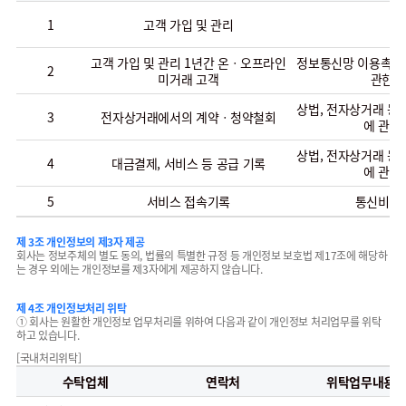
1
고객 가입 및 관리
-
고객 가입 및 관리 1년간 온ㆍ오프라인
정보통신망 이용촉진 
2
미거래 고객
관한 
상법, 전자상거래 등
3
전자상거래에서의 계약ㆍ청약철회
에 관한
상법, 전자상거래 등
4
대금결제, 서비스 등 공급 기록
에 관한
5
서비스 접속기록
통신비밀
제 3조 개인정보의 제3자 제공
회사는 정보주체의 별도 동의, 법률의 특별한 규정 등 개인정보 보호법 제17조에 해당하
는 경우 외에는 개인정보를 제3자에게 제공하지 않습니다.
제 4조 개인정보처리 위탁
① 회사는 원활한 개인정보 업무처리를 위하여 다음과 같이 개인정보 처리업무를 위탁
하고 있습니다.
[국내처리위탁]
수탁업체
연락처
위탁업무내용