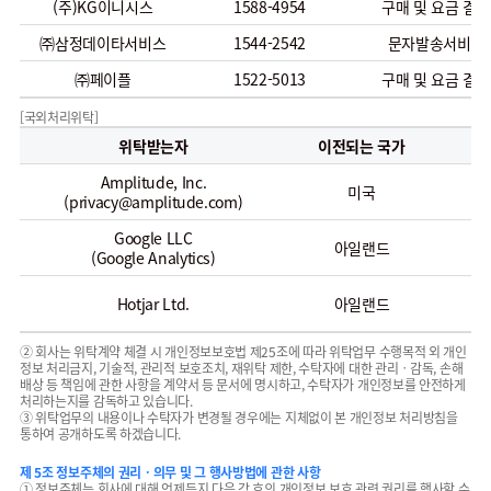
(주)KG이니시스
1588-4954
구매 및 요금 결제
㈜삼정데이타서비스
1544-2542
문자발송서비스
㈜페이플
1522-5013
구매 및 요금 결제
[국외처리위탁]
위탁받는자
이전되는 국가
Amplitude, Inc.
사
미국
(privacy@amplitude.com)
Google LLC
서
아일랜드
(Google Analytics)
서
Hotjar Ltd.
아일랜드
② 회사는 위탁계약 체결 시 개인정보보호법 제25조에 따라 위탁업무 수행목적 외 개인
정보 처리금지, 기술적, 관리적 보호조치, 재위탁 제한, 수탁자에 대한 관리ㆍ감독, 손해
배상 등 책임에 관한 사항을 계약서 등 문서에 명시하고, 수탁자가 개인정보를 안전하게
처리하는지를 감독하고 있습니다.
③ 위탁업무의 내용이나 수탁자가 변경될 경우에는 지체없이 본 개인정보 처리방침을
통하여 공개하도록 하겠습니다.
제 5조 정보주체의 권리ㆍ의무 및 그 행사방법에 관한 사항
① 정보주체는 회사에 대해 언제든지 다음 각 호의 개인정보 보호 관련 권리를 행사할 수