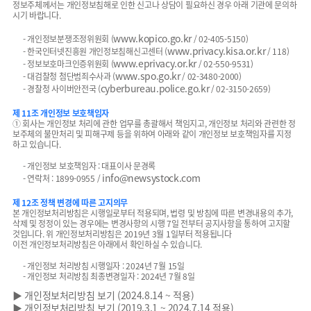
정보주체께서는 개인정보침해로 인한 신고나 상담이 필요하신 경우 아래 기관에 문의하
시기 바랍니다.
www.kopico.go.kr
- 개인정보분쟁조정위원회 (
/ 02-405-5150)
www.privacy.kisa.or.kr
- 한국인터넷진흥원 개인정보침해신고센터 (
/ 118)
www.eprivacy.or.kr
- 정보보호마크인증위원회 (
/ 02-550-9531)
www.spo.go.kr
- 대검찰청 첨단범죄수사과 (
/ 02-3480-2000)
cyberbureau.police.go.kr
- 경찰청 사이버안전국 (
/ 02-3150-2659)
제 11조 개인정보 보호책임자
① 회사는 개인정보 처리에 관한 업무를 총괄해서 책임지고, 개인정보 처리와 관련한 정
보주체의 불만처리 및 피해구제 등을 위하여 아래와 같이 개인정보 보호책임자를 지정
하고 있습니다.
- 개인정보 보호책임자 : 대표이사 문경록
info@newsystock.com
- 연락처 : 1899-0955 /
제 12조 정책 변경에 따른 고지의무
본 개인정보처리방침은 시행일로부터 적용되며, 법령 및 방침에 따른 변경내용의 추가,
삭제 및 정정이 있는 경우에는 변경사항의 시행 7일 전부터 공지사항을 통하여 고지할
것입니다. 위 개인정보처리방침은 2019년 3월 1일부터 적용됩니다
이전 개인정보처리방침은 아래에서 확인하실 수 있습니다.
- 개인정보 처리방침 시행일자 : 2024년 7월 15일
- 개인정보 처리방침 최종변경일자 : 2024년 7월 8일
▶ 개인정보처리방침 보기 (2024.8.14 ~ 적용)
▶ 개인정보처리방침 보기 (2019.3.1 ~ 2024.7.14 적용)