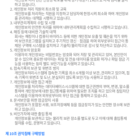
개인정보 처리 관련 안정성 확보를 위해 정기적(분기 1회)으로 자체 감사를 실시
하고 있습니다.
2. 개인정보 처리 직원의 최소화 및 교육
개인정보를 처리하는 직원을 지정하고 담당자에 한정시켜 최소화 하여 개인정보
를 관리하는 대책을 시행하고 있습니다.
3. 내부관리계획의 수립 및 시행
개인정보의 안전한 처리를 위하여 내부관리계획을 수립하고 시행하고 있습니다.
4. 해킹 등에 대비한 기술적 대책
회사는 해킹이나 컴퓨터 바이러스 등에 의한 개인정보 유출 및 훼손을 막기 위하
여 보안프로그램을 설치하고 주기적인 갱신ㆍ점검을 하며 외부로부터 접근이 통
제된 구역에 시스템을 설치하고 기술적/물리적으로 감시 및 차단하고 있습니다.
5. 개인정보의 암호화
이용자의 개인정보는 비밀번호는 암호화 되어 저장 및 관리되고 있어, 본인만이
알 수 있으며 중요한 데이터는 파일 및 전송 데이터를 암호화 하거나 파일 잠금 기
능을 사용하는 등의 별도 보안기능을 사용하고 있습니다.
6. 접속기록의 보관 및 위변조 방지
개인정보처리시스템에 접속한 기록을 최소 6개월 이상 보관, 관리하고 있으며, 접
속 기록이 위변조 및 도난, 분실되지 않도록 보안기능 사용하고 있습니다.
7. 개인정보에 대한 접근 제한
개인정보를 처리하는 데이터베이스시스템에 대한 접근권한의 부여, 변경, 말소를
통하여 개인정보에 대한 접근통제를 위하여 필요한 조치를 하고 있으며 침입차단
시스템을 이용하여 외부로부터의 무단 접근을 통제하고 있습니다.
8. 문서보안을 위한 잠금장치 사용
개인정보가 포함된 서류, 보조저장매체 등을 잠금장치가 있는 안전한 장소에 보관
하고 있습니다.
9. 비인가자에 대한 출입 통제
개인정보를 보관하고 있는 물리적 보관 장소를 별도로 두고 이에 대해 출입통제
절차를 수립, 운영하고 있습니다.
제 10조 권익침해 구제방법