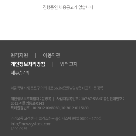
진행중인 채용공고가 없습니다
|
원격지원
이용약관
|
개인정보처리방침
법적고지
제휴/문의
서울특별시 영등포구 여의대로 66, iM증권빌딩 8층 대표자 : 문경록
개인정보보호책임자 : 문경록 | 사업자등록번호 : 107-87-53847 통신판매번호 :
2012-서울영등포-0143
특허출원번호 : 10-2012-0046960, 10-2012-0115439
카카오톡 고객센터 : 플러스친구 @뉴지스탁 (평일 08:00 ~ 17:00)
info@newsystock.com
1899-0955